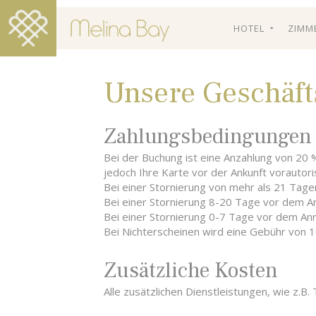
HOTEL
ZIMM
Unsere Geschäf
Hotel
Zweibettzimmer
Paare
Über das Gebi
Gartenblick
Zimmer
Familienhotel
Aktivitäten
Doppel- oder Z
Zahlungsbedingungen
Einrichtungen 
Besondere Anl
Orte zum Bes
mit seitlichem M
Dienstleistung
Wandern
Bei der Buchung ist eine Anzahlung von 20 %
Doppelzimmer m
Restaurant
jedoch Ihre Karte vor der Ankunft vorautori
Zweibettzimmer
Bei einer Stornierung von mehr als 21 Tage
Schwimmbad
Doppelzimmer m
Bei einer Stornierung 8-20 Tage vor dem 
Gallery
und seitlichem 
Bei einer Stornierung 0-7 Tage vor dem An
Doppelzimmer m
Bei Nichterscheinen wird eine Gebühr von 
und Meerblick
Suite
Zusätzliche Kosten
Alle zusätzlichen Dienstleistungen, wie z.