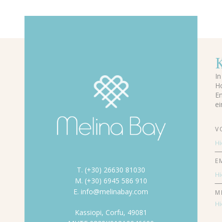
In
Ho
En
ei
V
E
T. (+30) 26630 81030
M. (+30) 6945 586 910
E. info@melinabay.com
M
Kassiopi, Corfu, 49081