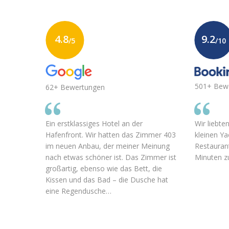
4.8
9.2
/5
/10
501+ Bew
62+ Bewertungen
Ein erstklassiges Hotel an der
Wir liebte
Hafenfront. Wir hatten das Zimmer 403
kleinen Ya
im neuen Anbau, der meiner Meinung
Restaurant
nach etwas schöner ist. Das Zimmer ist
Minuten zu
großartig, ebenso wie das Bett, die
Kissen und das Bad – die Dusche hat
eine Regendusche…