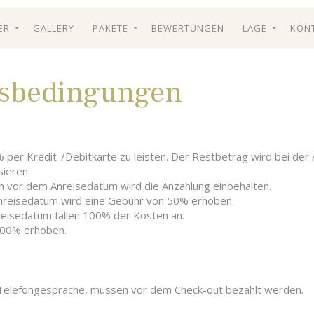
ER
GALLERY
PAKETE
BEWERTUNGEN
LAGE
KON
tsbedingungen
 mit
et
weibettzimmer
&
ässe
uchen
eerblick
en
 per Kredit-/Debitkarte zu leisten. Der Restbetrag wird bei der 
it Meerblick
sieren.
 mit Meerblick
n vor dem Anreisedatum wird die Anzahlung einbehalten.
it Zusatzbett
Anreisedatum wird eine Gebühr von 50% erhoben.
Meerblick
reisedatum fallen 100% der Kosten an.
it Zusatzbett
100% erhoben.
B. Telefongespräche, müssen vor dem Check-out bezahlt werden.