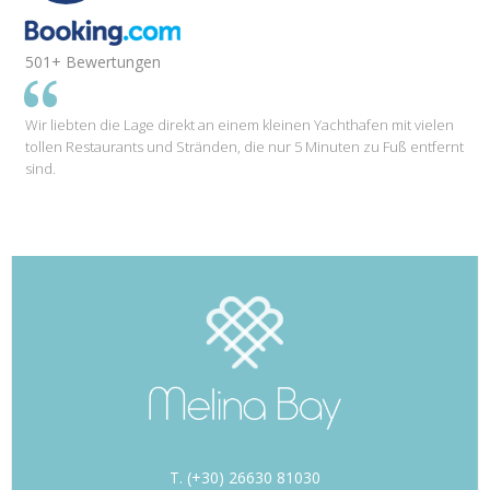
501+ Bewertungen
Wir liebten die Lage direkt an einem kleinen Yachthafen mit vielen
tollen Restaurants und Stränden, die nur 5 Minuten zu Fuß entfernt
sind.
T. (+30) 26630 81030