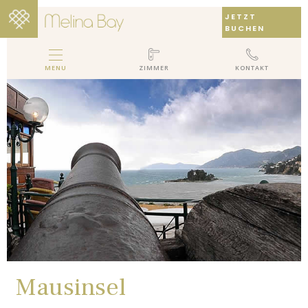
JETZT
BUCHEN
MENU
ZIMMER
KONTAKT
MELINA BAY BOUTIQUE HOTEL
HOTEL
ZIMMER
GALLERY
PAKETE
BEWERTUNGEN
LOCATION
KONTAKT
Mausinsel
EN
DE