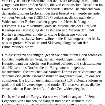
viereckigen Türme zusammen mit dem stark befestigten Haupttor
zeugen von ihrer großen Stärke, die von europäischen Reisenden im
Laufe der Geschichte bewundert wurde. Obwohl sie zunächst von
den ausländischen Eroberern der Insel besetzt war, wurde sie leider
von den Venezianern (1386-1797) verlassen, die sie nach dem
Widerstand der Einheimischen gegen ihre Herrschaft sogar
zerstörten. Es wird vermutet, dass sie Material aus der Burg von
Kassiopi zur Befestigung der Festungen und Mauern der Stadt
Korfu verwendeten, um die türkische Belagerung von der
Hauptstadt aus abzuwehren, während die Küste ungeschützt blieb,
was zu großen Massakern und Sklavengefangenschaft der
Einheimischen führte.
Um die Burg zu besichtigen, gehen Sie heute durch einen schmalen
kopfsteingepflasterten Weg, der sich direkt gegenüber dem
Haupteingang der Kirche von Kassiopi befindet und sich zwischen
den Häusern des Dorfes, die die Burgmauern umgeben,
hinaufwindet. Sie erreichen das vordere Tor mit einer Vormauer, an
der einst eine große Eisenkonstruktion angebracht war, um das Tor
zu sichern. Die Burgmauern sind insgesamt 1.073 Quadratkilometer
groß und mit 19 viereckigen und runden Türmen versehen, die die
verschiedenen Baustile im Laufe der Zeit widerspiegeln.
Doch, während die Burg verlassen war, hielten angsteinflößende
Legenden von Drachen, Schlangen und bösen Männern die