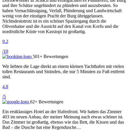
Dorfbewohner in Schach und ermöglichten es Plünderern, die Burg
und ihre Schätze ungehindert zu plündern und auszubeuten. So
haben Vernachlässigung, Verfall, Plünderung und Landwirtschaft
wenig von der einstigen Pracht der Burg übriggelassen.
Nichtsdestotrotz ist es ein schöner Spaziergang durch die
Olivenhaine und die Aussicht auf den Kanal von Korfu und die
nordöstliche Küste von Kassiopi ist großartig.
9.2
/10
501+ Bewertungen
Wir liebten die Lage direkt an einem kleinen Yachthafen mit vielen
tollen Restaurants und Stränden, die nur 5 Minuten zu Fuß entfernt
sind.
4.8
/5
62+ Bewertungen
Ein erstklassiges Hotel an der Hafenfront. Wir hatten das Zimmer
403 im neuen Anbau, der meiner Meinung nach etwas schöner ist.
Das Zimmer ist großartig, ebenso wie das Bett, die Kissen und das
Bad – die Dusche hat eine Regendusche…