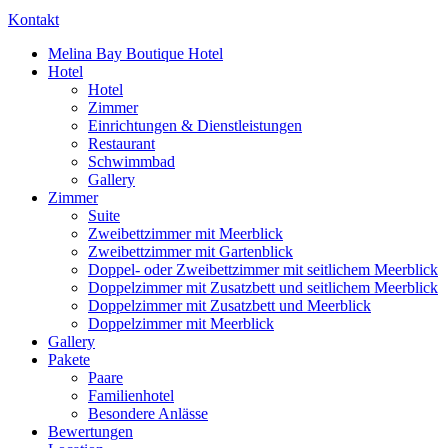
Kontakt
Melina Bay Boutique Hotel
Hotel
Hotel
Zimmer
Einrichtungen & Dienstleistungen
Restaurant
Schwimmbad
Gallery
Zimmer
Suite
Zweibettzimmer mit Meerblick
Zweibettzimmer mit Gartenblick
Doppel- oder Zweibettzimmer mit seitlichem Meerblick
Doppelzimmer mit Zusatzbett und seitlichem Meerblick
Doppelzimmer mit Zusatzbett und Meerblick
Doppelzimmer mit Meerblick
Gallery
Pakete
Paare
Familienhotel
Besondere Anlässe
Bewertungen